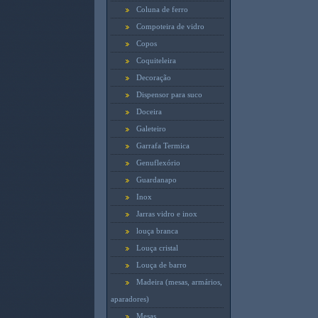
Coluna de ferro
Compoteira de vidro
Copos
Coquiteleira
Decoração
Dispensor para suco
Doceira
Galeteiro
Garrafa Termica
Genuflexório
Guardanapo
Inox
Jarras vidro e inox
louça branca
Louça cristal
Louça de barro
Madeira (mesas, armários,
aparadores)
Mesas