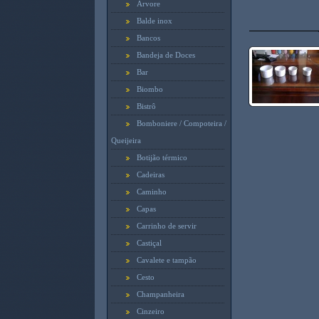
Arvore
Balde inox
Bancos
Bandeja de Doces
Bar
Biombo
Bistrô
Bomboniere / Compoteira /
Queijeira
Botijão térmico
Cadeiras
Caminho
Capas
Carrinho de servir
Castiçal
Cavalete e tampão
Cesto
Champanheira
Cinzeiro