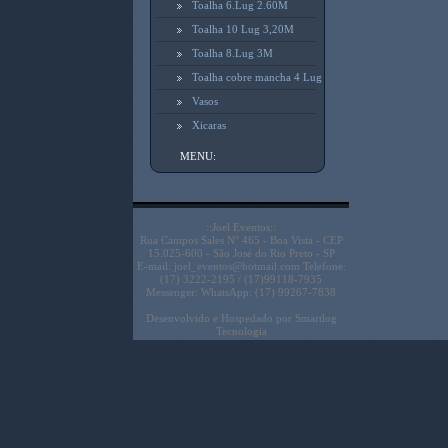
Toalha 6.Lug 2.60M
Toalha 10 Lug 3,20M
Toalha 8.Lug 3M
Toalha cobre mancha 4 Lug
Vasos
Xicaras
MENU:
::Joel Eventos::
Rua Campos Sales N° 465 - Boa Vista - CEP
15.025-600 - São José do Rio Preto - SP
E-mail: joel_eventos@hotmail.com Telefone:
(17) 3222-2195 / (17)99118-7935
Messenger: WhatsApp: (17) 99267-7838
Desenvolvido e Hospedado por
Smartlog
Tecnologia