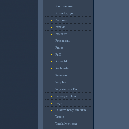
Namoradeira
Nossa Equipe
Paejeiras
Panelas
Patezeira
Petisqueira
Pratos
Puff
Ramechin
Rechaud's
Samovar
Souplast
Suporte para Bolo
Tábua para frios
Taças
Talheres preço unitário
Tapete
Tigela Mexicana