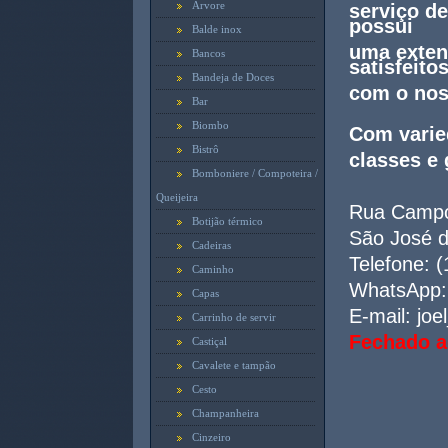
Arvore
serviço de
possui
Balde inox
uma extens
Bancos
satisfeito
Bandeja de Doces
com o nos
Bar
Biombo
Com varie
Bistrô
classes e 
Bomboniere / Compoteira /
Queijeira
Rua Campo
Botijão térmico
São José d
Cadeiras
Telefone: 
Caminho
WhatsApp:
Capas
E-mail: jo
Carrinho de servir
Fechado 
Castiçal
Cavalete e tampão
Cesto
Champanheira
Cinzeiro