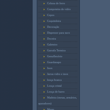
Coluna de ferro
Compoteira de vidro
Copos
Coquiteleira
Decoração
Dispensor para suco
Doceira
Galeteiro
Garrafa Termica
Genuflexório
Guardanapo
Inox
Jarras vidro e inox
louça branca
Louça cristal
Louça de barro
Madeira (mesas, armários,
aparadores)
Mesas