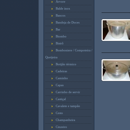
Arvore
Balde inox
Bancos
Bandeja de Doces
Bar
Biombo
Bistrô
Bomboniere / Compoteira /
Queijeira
Botijão térmico
Cadeiras
Caminho
Capas
Carrinho de servir
Castiçal
Cavalete e tampão
Cesto
Champanheira
Cinzeiro