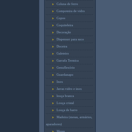
Coluna de ferro
Compoteira de vidro
Copos
Coquiteleira
Decoração
Dispensor para suco
Doceira
Galeteiro
Garrafa Termica
Genuflexório
Guardanapo
Inox
Jarras vidro e inox
louça branca
Louça cristal
Louça de barro
Madeira (mesas, armários,
aparadores)
Mesas