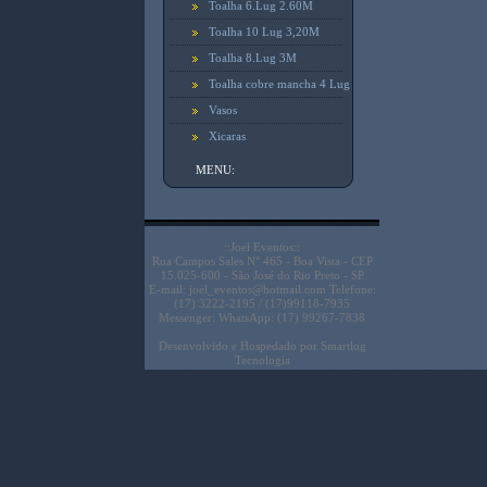
Toalha 6.Lug 2.60M
Toalha 10 Lug 3,20M
Toalha 8.Lug 3M
Toalha cobre mancha 4 Lug
Vasos
Xicaras
MENU:
::Joel Eventos::
Rua Campos Sales N° 465 - Boa Vista - CEP
15.025-600 - São José do Rio Preto - SP
E-mail: joel_eventos@hotmail.com Telefone:
(17) 3222-2195 / (17)99118-7935
Messenger: WhatsApp: (17) 99267-7838
Desenvolvido e Hospedado por
Smartlog
Tecnologia