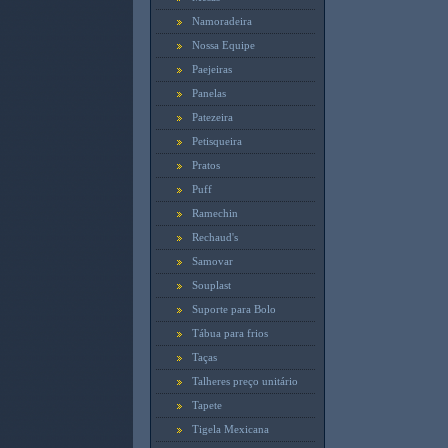
Namoradeira
Nossa Equipe
Paejeiras
Panelas
Patezeira
Petisqueira
Pratos
Puff
Ramechin
Rechaud's
Samovar
Souplast
Suporte para Bolo
Tábua para frios
Taças
Talheres preço unitário
Tapete
Tigela Mexicana