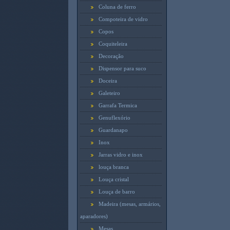
Coluna de ferro
Compoteira de vidro
Copos
Coquiteleira
Decoração
Dispensor para suco
Doceira
Galeteiro
Garrafa Termica
Genuflexório
Guardanapo
Inox
Jarras vidro e inox
louça branca
Louça cristal
Louça de barro
Madeira (mesas, armários,
aparadores)
Mesas