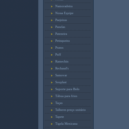
Namoradeira
Nossa Equipe
Paejeiras
Panelas
Patezeira
Petisqueira
Pratos
Puff
Ramechin
Rechaud's
Samovar
Souplast
Suporte para Bolo
Tábua para frios
Taças
Talheres preço unitário
Tapete
Tigela Mexicana