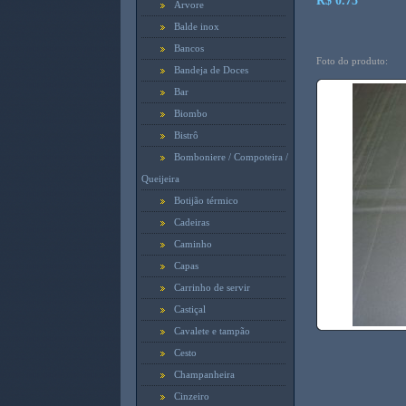
R$ 0.75
Arvore
Balde inox
Bancos
Foto do produto:
Bandeja de Doces
Bar
Biombo
Bistrô
Bomboniere / Compoteira /
Queijeira
Botijão térmico
Cadeiras
Caminho
Capas
Carrinho de servir
Castiçal
Cavalete e tampão
Cesto
Champanheira
Cinzeiro