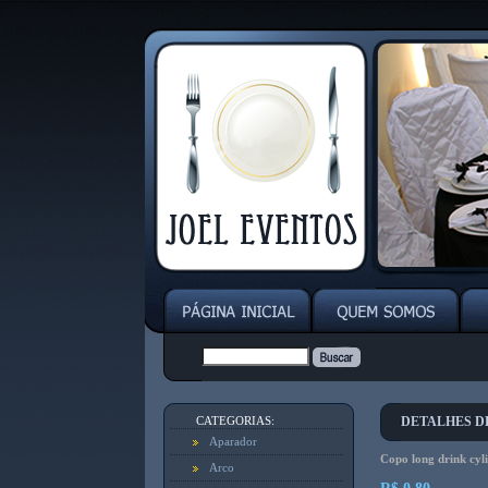
CATEGORIAS:
DETALHES D
Aparador
Copo long drink cyl
Arco