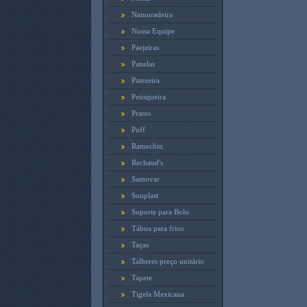
Namoradeira
Nossa Equipe
Paejeiras
Panelas
Patezeira
Petisqueira
Pratos
Puff
Ramechin
Rechaud's
Samovar
Souplast
Suporte para Bolo
Tábua para frios
Taças
Talheres preço unitário
Tapete
Tigela Mexicana