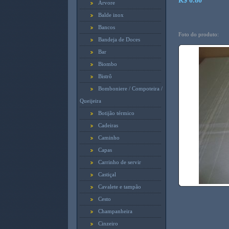
R$ 0.80
Arvore
Balde inox
Bancos
Foto do produto:
Bandeja de Doces
Bar
Biombo
Bistrô
Bomboniere / Compoteira /
Queijeira
Botijão térmico
Cadeiras
Caminho
Capas
Carrinho de servir
Castiçal
Cavalete e tampão
Cesto
Champanheira
Cinzeiro