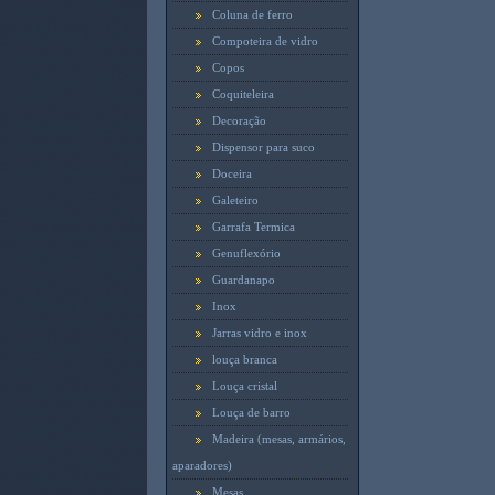
Coluna de ferro
Compoteira de vidro
Copos
Coquiteleira
Decoração
Dispensor para suco
Doceira
Galeteiro
Garrafa Termica
Genuflexório
Guardanapo
Inox
Jarras vidro e inox
louça branca
Louça cristal
Louça de barro
Madeira (mesas, armários,
aparadores)
Mesas