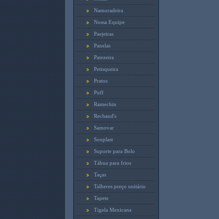
Namoradeira
Nossa Equipe
Paejeiras
Panelas
Patezeira
Petisqueira
Pratos
Puff
Ramechin
Rechaud's
Samovar
Souplast
Suporte para Bolo
Tábua para frios
Taças
Talheres preço unitário
Tapete
Tigela Mexicana