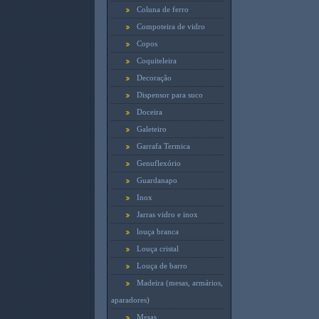
Coluna de ferro
Compoteira de vidro
Copos
Coquiteleira
Decoração
Dispensor para suco
Doceira
Galeteiro
Garrafa Termica
Genuflexório
Guardanapo
Inox
Jarras vidro e inox
louça branca
Louça cristal
Louça de barro
Madeira (mesas, armários,
aparadores)
Mesas