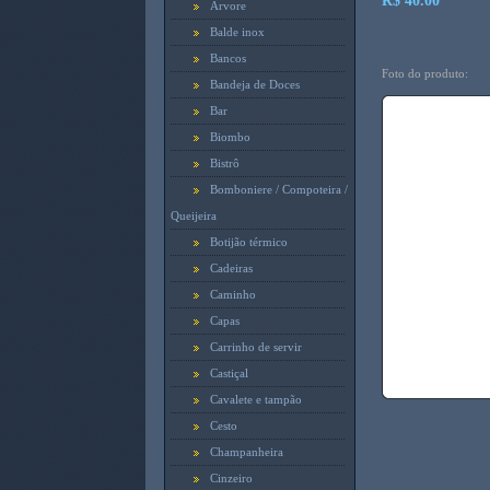
R$ 40.00
Arvore
Balde inox
Bancos
Foto do produto:
Bandeja de Doces
Bar
Biombo
Bistrô
Bomboniere / Compoteira /
Queijeira
Botijão térmico
Cadeiras
Caminho
Capas
Carrinho de servir
Castiçal
Cavalete e tampão
Cesto
Champanheira
Cinzeiro